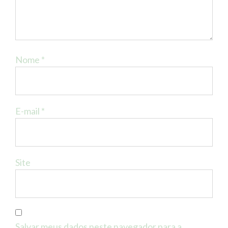
Nome
*
E-mail
*
Site
Salvar meus dados neste navegador para a